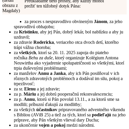
(detail
Predkladáme tieto prosby, aby každý mohol
obrazu z
prežiť ten túžobný dotyk Pána:
Magdaly)
za proces s nespravodlivo obvineným
Jánom
, za jeho
spravodlivú obhajobu;
za
Kristínku
, aby jej Pán, dobrý lekár, bol nablízku a aby ju
uzdravil;
za zdravie
Rodericka
, veriaceho otca dvoch detí, ktorého
trápi vážna choroba;
za
všetkých
, ktorí sa 20. 11. 2025 zapoja do piateho
ročníka
Behu za duše
, ktorý organizuje Kolégium Antona
Neuwirtha ako vyjadrenie spolupatričnosti so všetkými, ktorí
trpia duševnými problémami;
za manželov
Annu a Janka
, aby ich Pán posilňoval v ich
rôznych zdravotných problémoch a dodával im silu, pokoj a
trpezlivosť;
za sr.
Elenu
a jej zdravie;
za p.
Máriu
a jej dobrú pooperačnú rekonvalescenciu;
za p.
Annu
, ktorú si Pán povolal 13.11., a za ktorú sme sa
modlili; príbuzní ďakujú za modlitby;
za všetkých
účastníkov
pripravovaného adventného víkendu
s Bibliou (AViB 25) a tiež za tých, ktorí sa
podieľajú
na jeho
príprave, aby Pán všetkým vlieval dary Ducha;
za ukončenie
vojen a pokoj
medzi národmi.