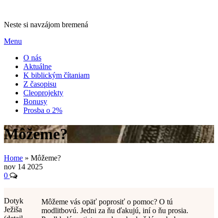
Preskočiť
na
Neste si navzájom bremená
obsah
Menu
O nás
Aktuálne
K biblickým čítaniam
Z časopisu
Cleoprojekty
Bonusy
Prosba o 2%
Môžeme?
Home
»
Môžeme?
nov
14
2025
0
Dotyk
Môžeme vás opäť poprosiť o pomoc? O tú
Ježiša
modlitbovú. Jedni za ňu ďakujú, iní o ňu prosia.