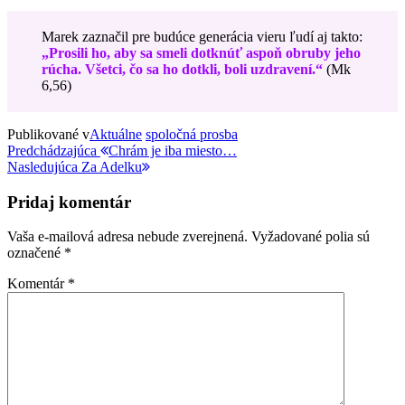
Marek zaznačil pre budúce generácia vieru ľudí aj takto:
„Prosili ho, aby sa smeli dotknúť aspoň obruby jeho
rúcha. Všetci, čo sa ho dotkli, boli uzdravení.“
(Mk
6,56)
Publikované v
Aktuálne
spoločná prosba
Navigácia
Predchádzajúci
Predchádzajúca
Chrám je iba miesto…
príspevok
Nasledujúci
Nasledujúca
Za Adelku
v
príspevok
článku
Pridaj komentár
Vaša e-mailová adresa nebude zverejnená.
Vyžadované polia sú
označené
*
Komentár
*