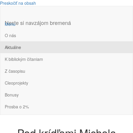
Preskočiť na obsah
Neste si navzájom bremená
Menu
O nás
Aktuálne
K biblickým čítaniam
Z časopisu
Cleoprojekty
Bonusy
Prosba o 2%
Pod krídľami Michala