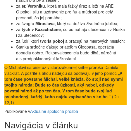
našich bratov a sestier;
za
sr. Veroniku
, ktorá mala ťažký úraz a leží na ARE.
O pokoj, silu a uzdravenie pre ňu a múdrosť pre celý
personál, čo jej pomáha;
za švagra
Miroslava
, ktorý sa dožíva životného jubilea;
za
tých v Kazachstane
, čo pomáhajú utečencom z Ruska
i za utečencov;
za ľudí, ktorí
tvoria pokoj
a pracujú na mierových misiách;
Stanka srdečne ďakuje priateľom Cleopasa, operácia
dopadla dobre. Rekonvalescencia bude dlhá, náročná
a s predpokladanými ťažkosťami.
O Michalovi sa píše už v starozákonnej knihe proroka Daniela,
viackrát. A pozrite s akou nádejou sa oddávajú v jeho pomoc
„V
tom čase povstane Michal, veľké knieža, čo stojí nad synmi
tvojho národa: Bude to čas úzkosti, aký nebol, odkedy
povstal národ až po ten čas. V tom čase bude tvoj ľud
oslobodený, každý, koho nájdu zapísaného v knihe.“
(Dn
12,1)
Publikované v
Aktuálne
spoločná prosba
Navigácia v článku