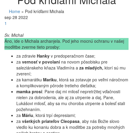
Home
»
Pod krídľami Michala
sep
28
2022
1
Sv. Michal
Áno, ide o Michala archanjela. Pod jeho mocnú ochranu v našej
modlitbe zverme tieto prosby:
za zdravie
Hanky
v predoperačnom čase;
za
vernosť v povolaní
na novom pôsobisku pre
saleziánskeho kňaza Vladimíra a
za mladých,
ktorí sú mu
zverení;
za kamarátku
Mariku
, ktorá sa zotavuje po veľmi náročnom
a komplikovaným pôrode tretieho dieťatka;
mamka prosí
: Pane daj mi milosť nepretržitej vďačnosti
nielen za dobrodenia, ale aj za utrpenie a daj, Pane,
Lukášovi milosť, aby sa mu choroba utrpenie a bolesť stali
požehnaním.
za
Máriu
, ktorá trpí depresiami;
za
všetkých priateľov Cleopasa
, aby nás Božie slovo
viedlo ku konaniu dobra a k modlitbe za potreby mnohých