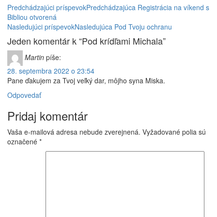
Predchádzajúci príspevok
Predchádzajúca
Registrácia na víkend s
Bibliou otvorená
Nasledujúci príspevok
Nasledujúca
Pod Tvoju ochranu
Jeden komentár k “Pod krídľami Michala”
Martin
píše:
28. septembra 2022 o 23:54
Pane ďakujem za Tvoj veľký dar, môjho syna Miska.
Odpovedať
Pridaj komentár
Vaša e-mailová adresa nebude zverejnená.
Vyžadované polia sú
označené
*