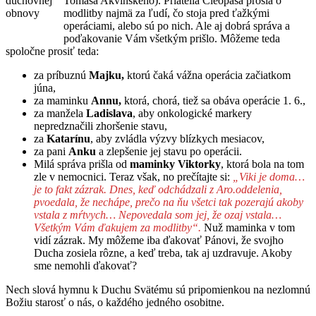
duchovnej
Tomáša Akvinského). Priatelia Cleopasa prosia o
obnovy
modlitby najmä za ľudí, čo stoja pred ťažkými
operáciami, alebo sú po nich. Ale aj dobrá správa a
poďakovanie Vám všetkým prišlo. Môžeme teda
spoločne prosiť teda:
za príbuznú
Majku,
ktorú čaká vážna operácia začiatkom
júna,
za maminku
Annu,
ktorá, chorá, tiež sa obáva operácie 1. 6.,
za manžela
Ladislava
, aby onkologické markery
nepredznačili zhoršenie stavu,
za
Katarínu
, aby zvládla výzvy blízkych mesiacov,
za pani
Anku
a zlepšenie jej stavu po operácii.
Milá správa prišla od
maminky Viktorky
, ktorá bola na tom
zle v nemocnici. Teraz však, no prečítajte si:
„Viki je doma…
je to fakt zázrak. Dnes, keď odchádzali z Aro.oddelenia,
pvoedala, že nechápe, prečo na ňu všetci tak pozerajú akoby
vstala z mŕtvych… Nepovedala som jej, že ozaj vstala…
Všetkým Vám ďakujem za modlitby“.
Nuž maminka v tom
vidí zázrak. My môžeme iba ďakovať Pánovi, že svojho
Ducha zosiela rôzne, a keď treba, tak aj uzdravuje. Akoby
sme nemohli ďakovať?
Nech slová hymnu k Duchu Svätému sú pripomienkou na nezlomnú
Božiu starosť o nás, o každého jedného osobitne.