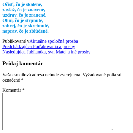
Očisť, čo je skalené,
zavlaž, čo je znavené,
uzdrav, čo je zranené.
Ohni, čo je stŕpnuté,
zohrej, čo je skrehnuté,
naprav, čo je zblúdené.
Publikované v
Aktuálne
spoločná prosba
Predchádzajúca
Poďakovania a prosby
Nasledujúca
Jubilantka, syn Matej a iné prosby
Pridaj komentár
Vaša e-mailová adresa nebude zverejnená.
Vyžadované polia sú
označené
*
Komentár
*