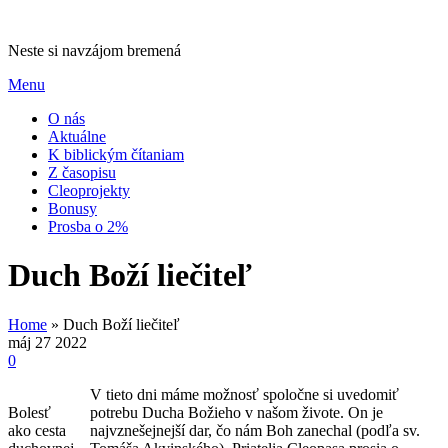
Neste si navzájom bremená
Menu
O nás
Aktuálne
K biblickým čítaniam
Z časopisu
Cleoprojekty
Bonusy
Prosba o 2%
Duch Boží liečiteľ
Home
»
Duch Boží liečiteľ
máj
27
2022
0
V tieto dni máme možnosť spoločne si uvedomiť
Bolesť
potrebu Ducha Božieho v našom živote. On je
ako cesta
najvznešejnejší dar, čo nám Boh zanechal (podľa sv.