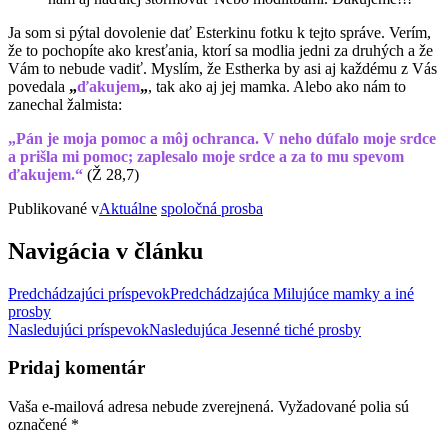
Ja som si pýtal dovolenie dať Esterkinu fotku k tejto správe. Verím,
že to pochopíte ako kresťania, ktorí sa modlia jedni za druhých a že
Vám to nebude vadiť. Myslím, že Estherka by asi aj každému z Vás
povedala
„
ďakujem
„
, tak ako aj jej mamka. Alebo ako nám to
zanechal žalmista:
„Pán je moja pomoc a môj ochranca. V neho dúfalo moje srdce
a prišla mi pomoc; zaplesalo moje srdce a za to mu spevom
ďakujem.“
(Ž 28,7)
Publikované v
Aktuálne
spoločná prosba
Navigácia v článku
Predchádzajúci príspevok
Predchádzajúca
Milujúce mamky a iné
prosby
Nasledujúci príspevok
Nasledujúca
Jesenné tiché prosby
Pridaj komentár
Vaša e-mailová adresa nebude zverejnená.
Vyžadované polia sú
označené
*