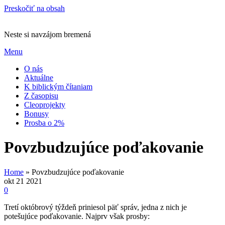
Preskočiť na obsah
Neste si navzájom bremená
Menu
O nás
Aktuálne
K biblickým čítaniam
Z časopisu
Cleoprojekty
Bonusy
Prosba o 2%
Povzbudzujúce poďakovanie
Home
»
Povzbudzujúce poďakovanie
okt
21
2021
0
Tretí októbrový týždeň priniesol päť správ, jedna z nich je
potešujúce poďakovanie. Najprv však prosby: