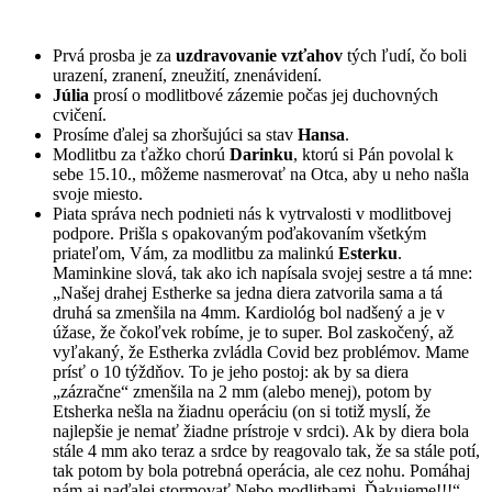
Prvá prosba je za
uzdravovanie vzťahov
tých ľudí, čo boli
urazení, zranení, zneužití, znenávidení.
Júlia
prosí o modlitbové zázemie počas jej duchovných
cvičení.
Prosíme ďalej sa zhoršujúci sa stav
Hansa
.
Modlitbu za ťažko chorú
Darinku
, ktorú si Pán povolal k
sebe 15.10., môžeme nasmerovať na Otca, aby u neho našla
svoje miesto.
Piata správa nech podnieti nás k vytrvalosti v modlitbovej
podpore. Prišla s opakovaným poďakovaním všetkým
priateľom, Vám, za modlitbu za malinkú
Esterku
.
Maminkine slová, tak ako ich napísala svojej sestre a tá mne:
„Našej drahej Estherke sa jedna diera zatvorila sama a tá
druhá sa zmenšila na 4mm. Kardiológ bol nadšený a je v
úžase, že čokoľvek robíme, je to super. Bol zaskočený, až
vyľakaný, že Estherka zvládla Covid bez problémov. Mame
prísť o 10 týždňov. To je jeho postoj: ak by sa diera
„zázračne“ zmenšila na 2 mm (alebo menej), potom by
Etsherka nešla na žiadnu operáciu (on si totiž myslí, že
najlepšie je nemať žiadne prístroje v srdci). Ak by diera bola
stále 4 mm ako teraz a srdce by reagovalo tak, že sa stále potí,
tak potom by bola potrebná operácia, ale cez nohu. Pomáhaj
nám aj naďalej stormovať Nebo modlitbami. Ďakujeme!!!“