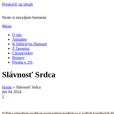
Preskočiť na obsah
Neste si navzájom bremená
Menu
O nás
Aktuálne
K biblickým čítaniam
Z časopisu
Cleoprojekty
Bonusy
Prosba o 2%
Slávnosť Srdca
Home
»
Slávnosť Srdca
jún
04
2024
1
Vďaka stáročnej snaživej pastoračnej tradícii sa v našich končinách h