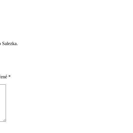
o Salezka.
čené
*