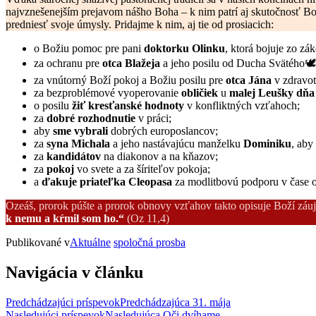
najvznešenejším prejavom nášho Boha – k nim patrí aj skutočnosť Bo
predniesť svoje úmysly. Pridajme k nim, aj tie od prosiacich:
o Božiu pomoc pre pani
doktorku Olinku
, ktorá bojuje zo zá
za ochranu pre
otca Blažeja
a jeho posilu od Ducha Svätého🕊️
za vnútorný Boží pokoj a Božiu posilu pre
otca Jána
v zdravot
za bezproblémové vyoperovanie
obličiek
u
malej Leušky dňa
o posilu
žiť kresťanské hodnoty
v konfliktných vzťahoch;
za
dobré rozhodnutie
v práci;
aby
sme vybrali
dobrých europoslancov;
za
syna Michala
a jeho nastávajúcu manželku
Dominiku
, aby
za
kandidátov
na diakonov a na kňazov;
za
pokoj
vo svete a za šíriteľov pokoja;
a
ďakuje priateľka Cleopasa
za modlitbovú podporu v čase o
Ozeáš, prorok púšte a prorok obnovy vzťahov takto opisuje Boží záuj
k nemu a kŕmil som ho.“
(Oz 11,4)
Publikované v
Aktuálne
spoločná prosba
Navigácia v článku
Predchádzajúci príspevok
Predchádzajúca
31. mája
Nasledujúci príspevok
Nasledujúca
Oči dvíhame