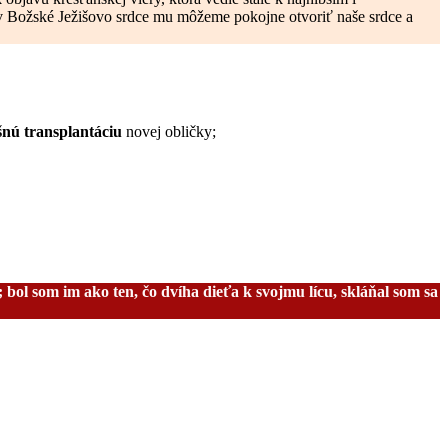
 v Božské Ježišovo srdce mu môžeme pokojne otvoriť naše srdce a
šnú transplantáciu
novej obličky;
 bol som im ako ten, čo dvíha dieťa k svojmu lícu, skláňal som sa