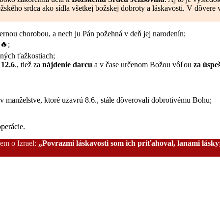
žského srdca ako sídla všetkej božskej dobroty a láskavosti. V dôvere
kernou chorobou, a nech ju Pán požehná v deň jej narodenín;
🔥;
ných ťažkostiach;
 12.6
., tiež za
nájdenie darcu
a v čase určenom Božou vôľou
za úspe
 v manželstve, ktoré uzavrú 8.6., stále dôverovali dobrotivému Bohu;
perácie.
em o Izrael:
„Povrazmi láskavosti som ich priťahoval, lanami lásky;